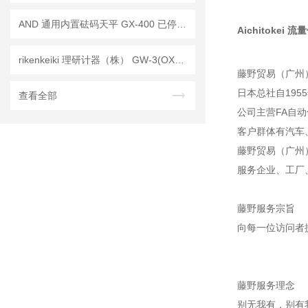
AND 通用内置砝码天平 GX-400 已停产——后继替代型号：GX-403A
Aichitokei 
rikenkeiki 理研计器（株） GW-3(OX) 佩戴型 氧浓度计 操作使用详解
藤野贸易（广州
日本总社自195
查看全部
公司主营FA自
客户群体有汽车
藤野贸易（广州
服务企业、工厂
藤野服务宗旨
向每一位访问者
藤野服务理念
别无我有，别有