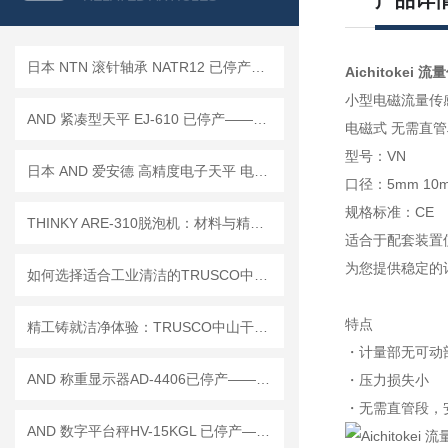
产品详
日本 NTN 滚针轴承 NATR12 已停产——后续代替型号：NATR12CT
Aichitokei 
小型电磁流量传
AND 紧凑型天平 EJ-610 已停产——后继替代型号：EJ-610B
电磁式 无需直管
型号：VN
日本 AND 爱安德 高精度电子天平 电子秤 BM-20
口径：5mm 10m
规格标准：CE
THINKY ARE-310脱泡机：材料与精密工艺的“无泡交响曲”
适合于配套装置
为您提供稳定的
如何选择适合工业清洁的TRUSCO中山干式真空吸尘器
特点
精工铸就洁净体验：TRUSCO中山干式真空吸尘器的工业硬实力
・计量部无可动
AND 称重显示器AD-4406已停产——后继代替型号：AD-4406A
・压力损失小
・无需直管段，
AND 数字平台秤HV-15KGL 已停产——后续替代型号：HV-15KC