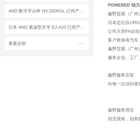
POWERED 动
AND 数字平台秤 HV-200KGL 已停产——后续代替型号：HV-200KCP
藤野贸易（广州
日本总社自195
日本 AND 紧凑型天平 EJ-410 已停产——后继替代型号：EJ-410B
公司主营FA自
客户群体有汽车
查看全部
藤野贸易（广州
服务企业、工厂
藤野服务宗旨
向每一位访问者
藤野服务理念
别无我有，别有