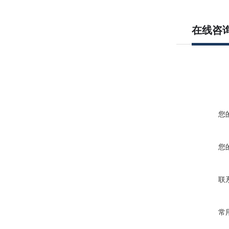
在线咨
您
您
联
常