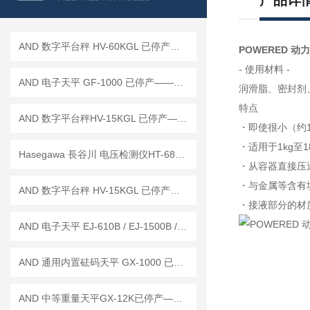
产品详
AND 数字平台秤 HV-60KGL 已停产——后续代替型号：HV-60KCP
POWERED 动
- 使用材料 -
AND 电子天平 GF-1000 已停产——后继替代型号：GF-1003A
润滑脂、密封剂
特点
AND 数字平台秤HV-15KGL 已停产——后续替代型号：HV-15KC
・即使很小（约1
・适用于1kg至
Hasegawa 長谷川 电压检测仪HT-680DB 已停产 ——后续代替型号：HTE-700D
・从容器直接压
・与金属等含有
AND 数字平台秤 HV-15KGL 已停产——后续代替型号：HV-15KCP
・接液部分的材
AND 电子天平 EJ-610B / EJ-1500B / EJ-2000B
AND 通用内置砝码天平 GX-1000 已停产——后继替代型号：GX-1003A
AND 中等重量天平GX-12K已停产——后续替代型号：GX-12001M