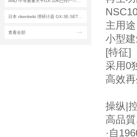
AND 中等重量天平GX-10K已停产——后续替代型号：GX-10202M
NSC10
日本 rikenkeiki 理研计器 GX-3E-SET 氧气探测仪 操作使用说明
主用途
查看全部
小型建
[特征]
采用0
高效再
操纵|
高品質
·自1