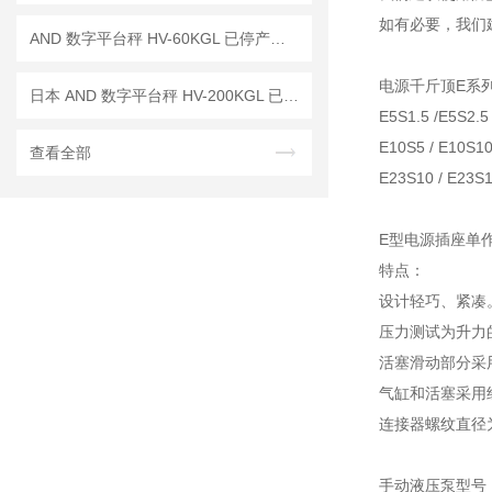
如有必要，我们
AND 数字平台秤 HV-60KGL 已停产——后续代替型号：HV-60KCP
电源千斤顶E系
日本 AND 数字平台秤 HV-200KGL 已停产——后续替代型号：HV-200KC
E5S1.5 /
E5S2.5
E10S5 /
E10S10
查看全部
E23S10 /
E23S1
E型电源插座单
特点：
设计轻巧、紧凑
压力测试为升力的
活塞滑动部分采
气缸和活塞采用经
连接器螺纹直径为
手动液压泵型号