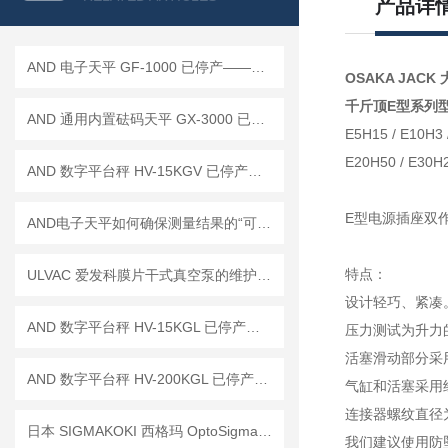
产品详
AND 电子天平 GF-1000 已停产——后继替代型号：GF-1003A
OSAKA JACK 
千斤顶E型系列
AND 通用内置砝码天平 GX-3000 已停产——后继替代型号：GX-3002A
E5H15 /
E10H3
E20H50 /
E30H
AND 数字平台秤 HV-15KGV 已停产——后续代替型号：HV-15KC
E型电源插座双
AND电子天平如何确保测量结果的“可信度”？
特点：
ULVAC 爱发科膜片干式真空泵的维护与保养策略
设计轻巧、紧凑
AND 数字平台秤 HV-15KGL 已停产——后续代替型号：HV-15KCP
压力测试为升力的
活塞滑动部分采
AND 数字平台秤 HV-200KGL 已停产——后续代替型号：HV-200KCP
气缸和活塞采用经
连接器螺纹直径为
日本 SIGMAKOKI 西格玛 OptoSigma SLA-100B LED光源 参展技术讲解
我们建议使用防