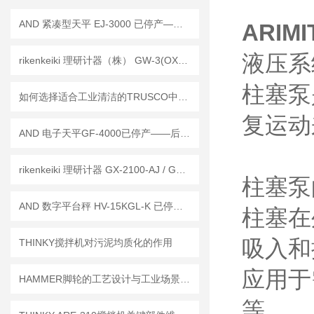
AND 紧凑型天平 EJ-3000 已停产——后继替代型号：EJ-3000B
ARIMI
液压系
rikenkeiki 理研计器（株） GW-3(OX) 佩戴型 氧浓度计 操作使用详解
柱塞泵
如何选择适合工业清洁的TRUSCO中山干式真空吸尘器
复运动
AND 电子天平GF-4000已停产——后继替代型号：GF-4002A
rikenkeiki 理研计器 GX-2100-AJ / GX-2100-EJ 有害气体探测器 工作原理
柱塞泵
AND 数字平台秤 HV-15KGL-K 已停产——后继替代型号：HV-15KC-K
柱塞在
吸入和
THINKY搅拌机对污泥均质化的作用
应用于
HAMMER脚轮的工艺设计与工业场景适配优势
等。