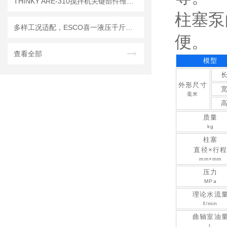
THINKY ARE-310搅拌机关键部件维护与校准周期建议
柱塞泵
多样工况适配，ESCO喜一液压千斤顶助力重物顶升作业
便。
查看全部
模型
外形尺寸
毫米
质量
kg
柱塞
直径×行
mm×mm
压力
MPa
理论水流
ℓ/min
曲轴室油
L