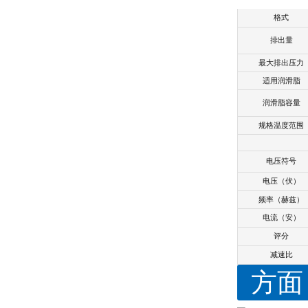
格式
排出量
最大排出压力
适用润滑脂
润滑脂容量
规格温度范围
电压符号
电压（伏）
频率（赫兹）
电流（安）
评分
减速比
方面