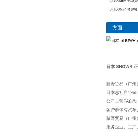
注2) 1000c㎥ 无
注3) 1000c㎥ 带弹簧
方面
日本 SHOWR 正和
藤野贸易（广州
日本总社自195
公司主营FA自
客户群体有汽车
藤野贸易（广州
服务企业、工厂