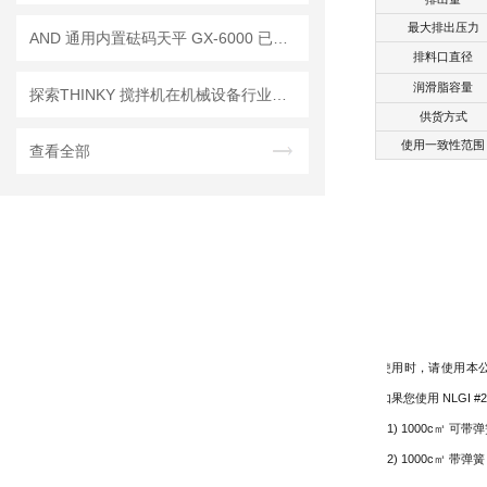
最大排出压力
AND 通用内置砝码天平 GX-6000 已停产——后继替代型号：GX-6001A
排料口直径
润滑脂容量
探索THINKY 搅拌机在机械设备行业中的应用
供货方式
使用一致性范围
查看全部
*使用时，请使用本
*如果您使用 NLGI
注1) 1000c㎥ 可
注2) 1000c㎥ 带弹簧