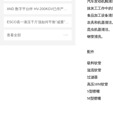
汽车发动机舱清
抹灰工工作中的
AND 数字平台秤 HV-200KGV已停产——后续代替型号：HV-200KC
食品加工设备清
ESCO喜一液压千斤顶如何平衡“减重”与“增能”的技术矛盾
农具和机器清洁
昆虫机器清洁。
查看全部
钢管清洗。
配件
吸料软管
溢流软管
过滤器
高压10M软管
S型喷嘴
M型喷嘴