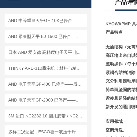
产品详
AND 中等重量天平GF-10K已停产——后续替代型号：GF-10202M
KYOWAPMP 共和
产品特点
AND 紧凑型天平 EJ-1500 已停产——后继替代型号：EJ-1500B
无油结构（无需
日本 AND 爱安德 高精度电子天平 电子秤 BM-20
高压输出来自以
差动操作（每个
THINKY ARE-310脱泡机：材料与精密工艺的“无泡交响曲”
紧耦合结构消除
充分利用滚动摩
AND 电子天平GF-400 已停产——后继替代型号：GF-403A
简单而坚固的结
紧凑且超轻的结
AND 电子天平GF-2000 已停产——后继替代型号：GF-2002A
新开发的通用喷
3M 进口 NC2232 16 捆扎胶带 / NC2278 定位胶带 工作原理
应用领域
空调清洗。
多样工况适配，ESCO喜一液压千斤顶助力重物顶升作业