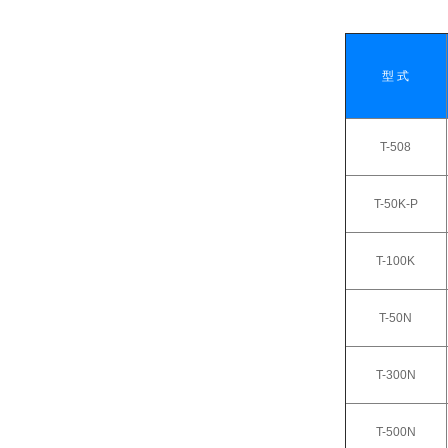
型 式
T-508
T-50K-P
T-100K
T-50N
T-300N
T-500N