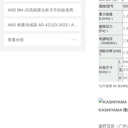
规格/型号
SD
AND BM-20高精度分析天平的校准周期是多久？
最大抽速
1,
[L/min]
*1
AND 称重传感器 AD-4212D-302S / AD-4212D-301S
极限压力
1.3
[Pa]
*1
电源电压
查看全部
三相
（50/60Hz）
消耗功率 [kW]
1.3
*2
L
69
外形尺寸
瓦
37
[mm]
*3
H
50
*1)
不使用 N2 吹扫
KASHIYAMA 樫
藤野贸易（广州