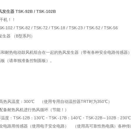
生器 TSK-92B / TSK-102B
干机！！
SK-102 / TSK-82 / TSK-72 / TSK-18 / TSK-23 / TSK-52 / TSK-56
风发生器 （B型系列）
器和耐热电动鼓风机组合在一起的热风发生器（带有各种安全电路传感器
面板（请单独准备控制面板）。
高热风温度：300℃ （使用专用自动温控器TRT时为350℃）
均配备耐热风机进行热风循环（节能！）
：TSK-12B：130℃・TSK -17B：140℃・TSK-22B～102B：230
安全电路用传感器（使用电子安全电路） （使用高可靠性热电偶）各种传