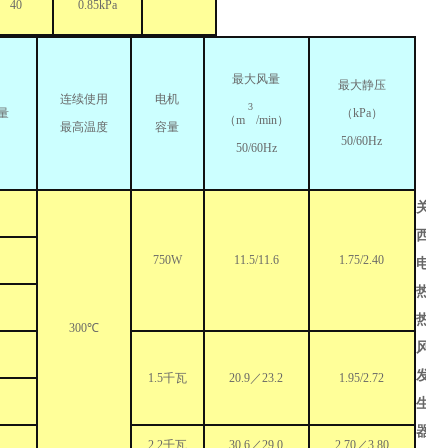
40
0.85kPa
最大风量
最大静压
连续使用
电机
3
量
（kPa）
（m
/min）
最高温度
容量
50/60Hz
50/60Hz
关
西
750W
11.5/11.6
1.75/2.40
电
热
热
300℃
风
发
1.5千瓦
20.9／23.2
1.95/2.72
生
器
2.2千瓦
30.6／29.0
2.70／3.80