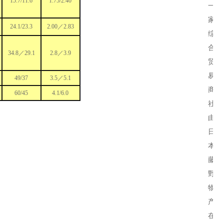
15.7/11.6
1.75/2.40
一
家
24.1/23.3
2.00／2.83
综
合
34.8／29.1
2.8／3.9
贸
易
49/37
3.5／5.1
商
60/45
4.1/6.0
社，
由
日
本
藤
野
物
产
在