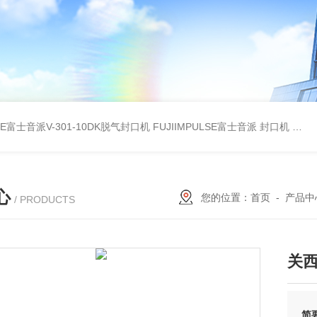
LSE富士音派V-301-10DK脱气封口机
FUJIIMPULSE富士音派 封口机 P-200
心
您的位置：
首页
-
产品中
/ PRODUCTS
关西
简