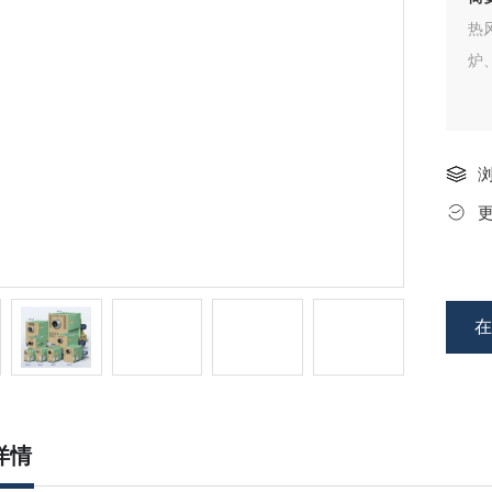
热
炉
详情