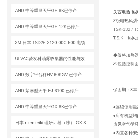
AND 中等重量天平GF-8K已停产——后续替代型号：GF-8202M
关西电热 热风发
Z极电热风烘
AND 中等重量天平GF-12K已停产——后续替代型号：GF-12001M
TSK-132 / T
T.S.K 热
3M 日本 1SD26-3120-00C-500 电缆组件 / 14B26-SZLB-500-0LC 工作原理
◆仅将加热
ULVAC爱发科油雾收集器的性能与效率优势
不包括控制
AND 数字平台秤HV-60KGV 已停产——后续替代型号：HV-60KCP
保固期：3年
AND 紧凑型天平 EJ-6100 已停产——后继替代型号：EJ-6100B
AND 中等重量天平GX-8K已停产——后续替代型号：GX-8202M
●连续使用最
●所有机型
日本 rikenkeiki 理研计器（株） GX-3R-A-CH4 便携式气体监测仪 产品介绍
热风空气循环温度
●内置各种