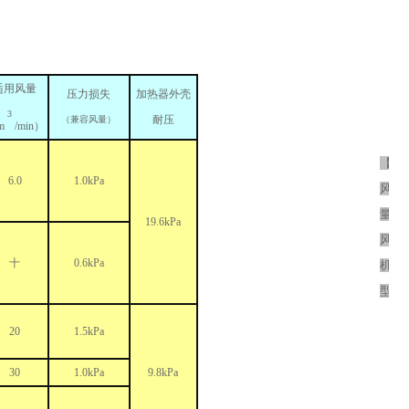
适用风量
压力损失
加热器外壳
3
耐压
（兼容风量）
m
/min）
【大
6.0
1.0kPa
风
量
19.6kPa
风
十
0.6kPa
机
型】
20
1.5kPa
30
1.0kPa
9.8kPa