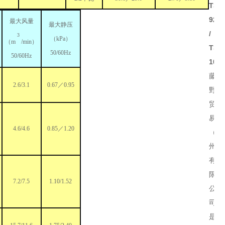
TSK
92B
最大风量
最大静压
/
3
（kPa）
（m
/min）
TSK
50/60Hz
50/60Hz
102
藤
2.6/3.1
0.67／0.95
野
贸
易
4.6/4.6
0.85／1.20
（广
州）
有
限
7.2/7.5
1.10/1.52
公
司
是