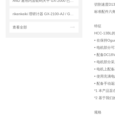
AND 通用内置砝码天平 GX-2000 已停产——后继替代型号：GX-2002A
切割速度D13 
标准配件六角
rikenkeiki 理研计器 GX-2100-AJ / GX-2100-EJ 有害气体探测器 工作原理
特征
查看全部
HCC-13BL
• 在保持Og
• 电机部分
• 配备DC
• 电机部分
• 电机上配
• 使用充满电的
• 配备手动
*1 本产品
*2 基于我
规格