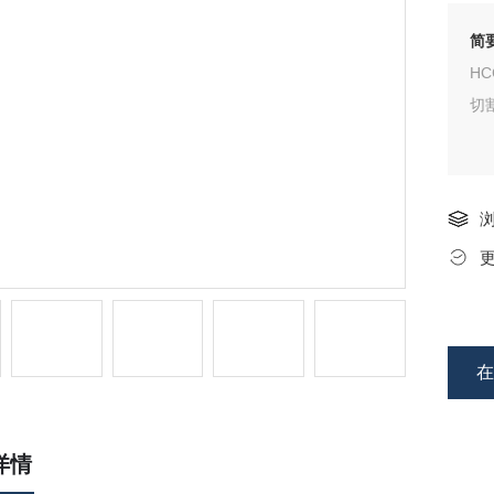
简
HC
切
详情