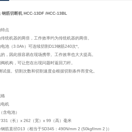
 钢筋切断机 HCC-13DF /HCC-13BL
的特点
为传统机器的两倍，工作效率约为传统机器的两倍。
池（3.0Ah）可连续切割D13钢筋240次*。
线的，因此很容易在现场携带。工作效率也大大提高。
回阀机构，可让您在出现问题时返回刀杆。
的测试值。切割次数和切割速度会根据切割条件而变化。
规格
磁电机
g（含电池）
31（长）x 262（宽）x 99（高）毫米
直径D13（相当于SD345：490N/mm 2 (50kgf/mm 2 )）