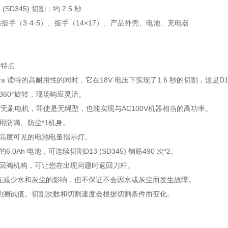
(SD345) 切割：约 2.5 秒
扳手（3·4·5）、扳手（14×17）、产品外壳、电池、充电器
的特点
ura 读特的高耐用性的同时，它在18V 电压下实现了1.6 秒的切割，这是D
可360°旋转，现场响应灵活。
18V无刷电机，即使是无绳型，也能实现与AC100V机器相当的高功率。
采用防滴、防尘*1机身。
备高度可见的电池电量指示灯。
6.0Ah 电池，可连续切割D13 (SD345) 钢筋490 次*2。
返回阀机构，可让您在出现问题时返回刀杆。
旨在减少水和灰尘的影响，但不保证不会因水或灰尘而发生故障。
们的测试值。切割次数和切割速度会根据切割条件而变化。