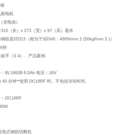
规格
无刷电机
g（含电池）
15（长）x 273（宽）x 97（高）毫米
直径D13（相当于SD345：490N/mm 2 (50kgf/mm 2 )）
6秒
扳手（3·4）、产品案例
L1860B 6.0Ah 电压：18V
40 分钟**使用 DC18RF 时。不包括冷却时间。
：DC18RF
30W
充电式钢筋切断机