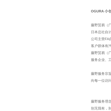
OGURA 小仓
藤野贸易（
日本总社自1
公司主营F
客户群体有
藤野贸易（广
服务企业、
藤野服务宗
向每一位访
藤野服务理
别无我有，