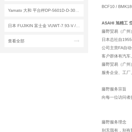
BCF10 /
BMK18
Yamato 大和 平台秤DP-5601D-D-300已停产——后续替代型号：DP-5601D-300D
ASAHI 旭精工 
日本 FUJIKIN 富士金 VUWT-7.93-V / VUWT-1.6-V 压缩环式接头 工作原理
藤野贸易（广州
日本总社自195
查看全部
公司主营FA自
客户群体有汽车
藤野贸易（广州
服务企业、工厂
藤野服务宗旨
向每一位访问者
藤野服务理念
别无我有，别有