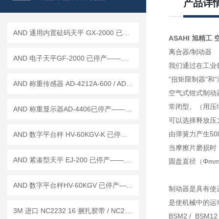
产品详
AND 通用内置砝码天平 GX-2000 已停产——后继替代型号：GX-2002A
ASAHI 旭精工 
离合器/制动器
AND 电子天平GF-2000 已停产——后继替代型号：GF-2002A
我们通过在工业领
“扭矩限
制器"和
AND 称重传感器 AD-4212A-600 / AD-4212A-1000
空气式钳式制动器
常闭型。（用压
AND 称重显示器AD-4406已停产——后继代替型号：AD-4406A
可以选择释放压力。(
由弹簧力产生500N
AND 数字平台秤 HV-60KGV-K 已停产——后续替代型号：HV-60KCP-K
当摩擦片磨损时
AND 紧凑型天平 EJ-200 已停产——后继替代型号：EJ-200B
圆盘直径（Φmm）
AND 数字平台秤HV-60KGV 已停产——后续替代型号：HV-60KCP
制动器是具有使
是使机械中的运
3M 进口 NC2232 16 捆扎胶带 / NC2278 定位胶带 工作原理
BSM2 /
BSM12