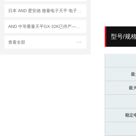
日本 AND 爱安德 微量电子天平 电子秤 BM-5
AND 中等重量天平GX-32K已停产——后续替代型号：GX-32001MD
型号/规
查看全部
最
最
额定电