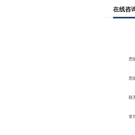
在线咨
您
您
联
常