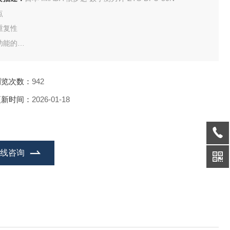
点
重复性
功能的
机EL显示器
分辨率图表
浏览次数：
942
移输出
更新时间：
2026-01-18
在线咨询