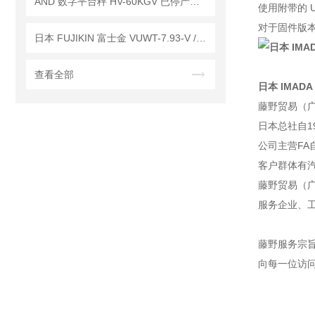
AND 数字平台秤 HV-60KGV 已停产——后续代替型号：HV-60KC
使用附带的 
对于固件版本
日本 FUJIKIN 富士金 VUWT-7.93-V / VUWT-1.6-V 压缩环式接头 工作原理
查看全部
日本 IMADA
藤野贸易（
日本总社自1
公司主营F
客户群体有
藤野贸易（广
服务企业、
藤野服务宗
向每一位访