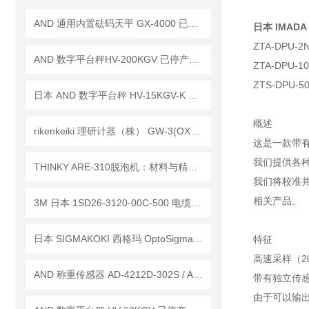
AND 通用内置砝码天平 GX-4000 已停产——后继替代型号：GX-4002A
日本 IMADA
ZTA-DPU-2N
AND 数字平台秤HV-200KGV 已停产——后续替代型号：HV-200KCP
ZTA-DPU-10
ZTS-DPU-50
日本 AND 数字平台秤 HV-15KGV-K 已停产——后续替代型号：HV-15KCP-K
概述
rikenkeiki 理研计器（株） GW-3(OX) 佩戴型 氧浓度计 操作使用详解
这是一款带
我们提供各
THINKY ARE-310脱泡机：材料与精密工艺的“无泡交响曲”
我们将校准
相关产品。
3M 日本 1SD26-3120-00C-500 电缆组件 / 14B26-SZLB-500-0LC 工作原理
日本 SIGMAKOKI 西格玛 OptoSigma 自动载物台 OSMS26-50（Z）参展技术讲解
特征
高速采样（2
AND 称重传感器 AD-4212D-302S / AD-4212D-301S
带有独立传
由于可以输出