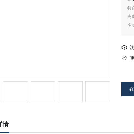
特
高
多
有
高
位
详情