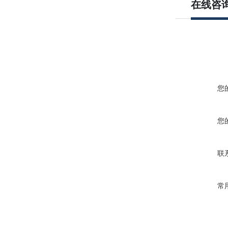
在线咨
您
您
联
常