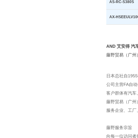
AS-RC-S380S
AX-HSEEULV10
AND 艾安得 汽
藤野贸易（广州
日本总社自195
公司主营FA自
客户群体有汽车
藤野贸易（广州
服务企业、工厂
藤野服务宗旨
向每一位访问者