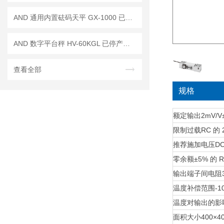
AND 通用内置砝码天平 GX-1000 已停产——后继替代型号：GX-1003A
AND 数字平台秤 HV-60KGL 已停产——后续代替型号：HV-60KCP
查看全部
规格
额定输出
2mV/V
限制过载
RC 的 
推荐施加电压
DC
零余额
±5% 的 
输出端子间电阻
温度补偿范围
-
温度对输出的
面积大小
400×