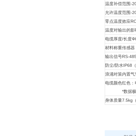
温度补偿范围
-
允许温度范围
-
零点温度效应
R
温度对输出的
电缆厚度/长度
Φ
材料
称重传感器
输出信号
RS-48
防尘/防水
IP68
浪涌对策
内置气
电缆颜色
红色：
*数据
身体质量
7.5k