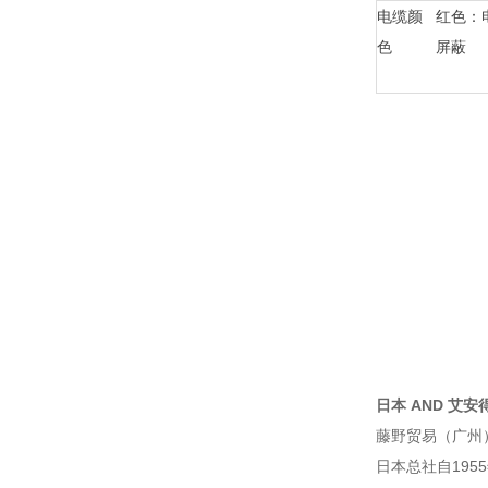
电缆颜
红色：
色
屏蔽
日本 AND 艾安得
藤野贸易（广州
日本总社自195