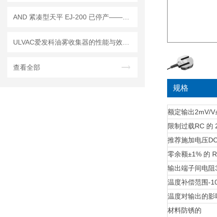
AND 紧凑型天平 EJ-200 已停产——后继替代型号：EJ-200B
ULVAC爱发科油雾收集器的性能与效率优势
查看全部
规格
额定输出
2mV/V
限制过载
RC 的 
推荐施加电压
DC
零余额
±1% 的 
输出端子间电阻
温度补偿范围
-
温度对输出的影
材料
防锈的