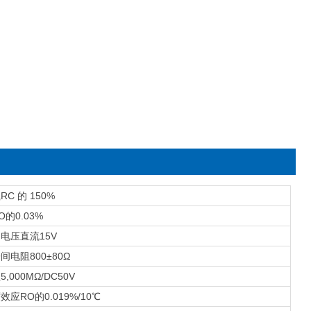
载
RC 的 150%
O的0.03%
加电压
直流15V
子间电阻
800±80Ω
阻
5,000MΩ/DC50V
度效应
RO的0.019%/10℃