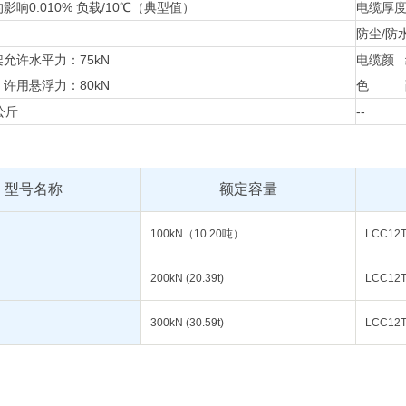
的影响
0.010% 负载/10℃（典型值）
电缆厚度
防尘/防
架
允许水平力：75kN
电缆颜
许用悬浮力：80kN
色
公斤
-
-
型号名称
额定容量
100kN（10.20吨）
LCC12T
200kN (20.39t)
LCC12T
300kN (30.59t)
LCC12T