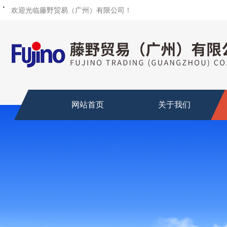
・
・
・
・
・
欢迎光临藤野贸易（广州）有限公司！
网站首页
关于我们