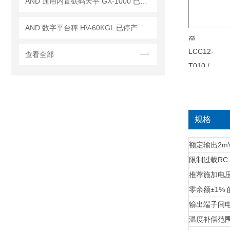
AND 通用内置砝码天平 GX-1000 已停产——后继替代型号：GX-1003A
AND 数字平台秤 HV-60KGL 已停产——后续代替型号：HV-60KCP
查看全部
规格
额定输出
2m
限制过载
RC
推荐施加电
零余额
±1% 
输出端子间
温度补偿范