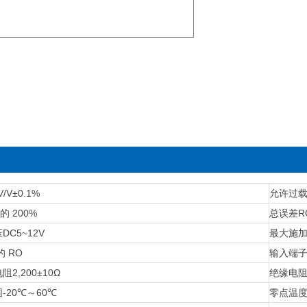
V/V±0.1%
允许过
 的 200%
总误差
R
压
DC5~12V
最大施
的 RO
输入端
电阻
2,200±10Ω
绝缘电
围
-20℃～60℃
零点温