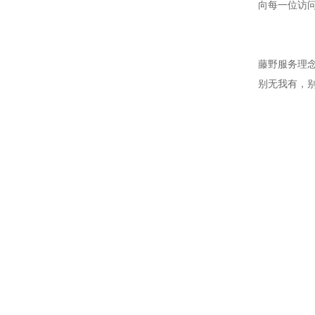
向每一位访
藤野服务理
别无我有，