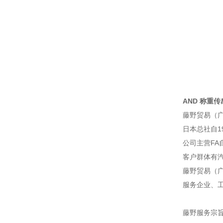
AND 称重传感器
藤野贸易（
日本总社自1
公司主营F
客户群体有
藤野贸易（广
服务企业、
藤野服务宗