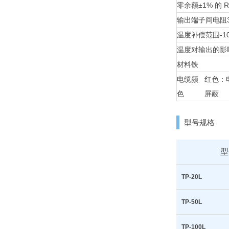
零余额
±1% 的 
输出端子间电阻
温度补偿范围
-
温度对输出的影
材料
铁
电缆颜
红色：
色
屏蔽
型号规格
型
TP-20L
TP-50L
TP-100L