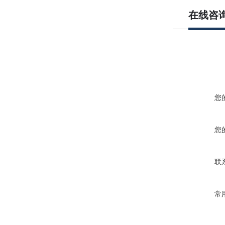
在线咨
您
您
联
常