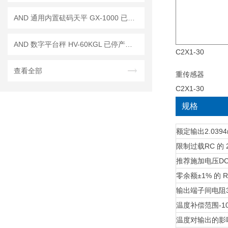
AND 通用内置砝码天平 GX-1000 已停产——后继替代型号：GX-1003A
AND 数字平台秤 HV-60KGL 已停产——后续代替型号：HV-60KCP
C2X1-30
查看全部
规格
额定输出
2.039
限制过载
RC 的 
推荐施加电压
DC
零余额
±1% 的 
输出端子间电阻
温度补偿范围
-
温度对输出的影