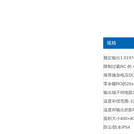
规格
额定输出
1.019
限制过载
RC 的 
推荐施加电压
DC
零余额
RO的20±
输出端子间电阻
温度补偿范围
-
温度对输出的影
面积大小
400×
防尘/防水
IP54