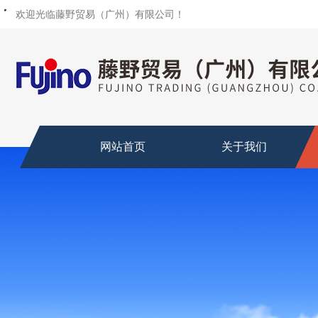
・
・
・
・
・
・
・
・
・
・
・
・
・
・
・
欢迎光临藤野贸易（广州）有限公司！
网站首页
关于我们