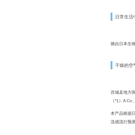
日常生活
摘自日本生
干燥的空
宫城县地方
（*1）A C
本产品根据
流感流行预