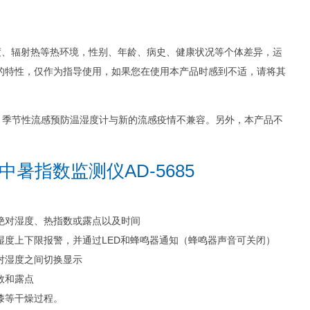
度、辐射热等热环境，性别、年龄、病史、健康状况等个体差异，运
的特性，仅作为指导使用，如果您在使用本产品时感到不适，请将其
。
。
季节性流感预防温湿度计与新的流感疫情不兼容。
另外，本产品不
暑指数监测仪AD-5685
绝对湿度、热指数或露点以及时间
湿度上下限报警，并通过LED和蜂鸣器通知（蜂鸣器声音可关闭）
对湿度之间切换显示
数和露点
漆等干燥过程。