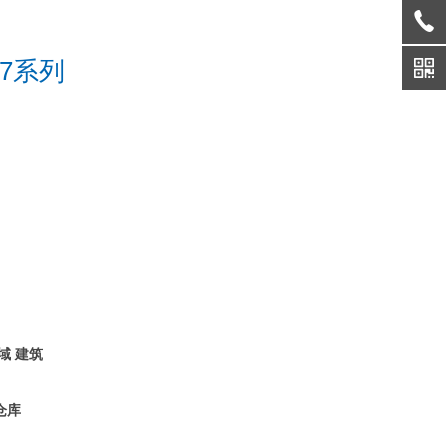
27系列
域 建筑
仓库