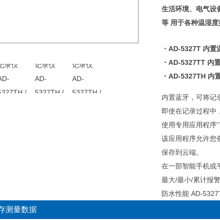
生活环境、电气设
等 用于各种温湿度
・AD-5327T 内
・AD-5327T
・AD-5327TH 
内置蓝牙，可将记录
即使在记录过程中
使用专用应用程序“T
该应用程序允许您创
保存到云端。
在一部智能手机或平
最大/最小/累计
防水性能 AD-5327
存测量数据