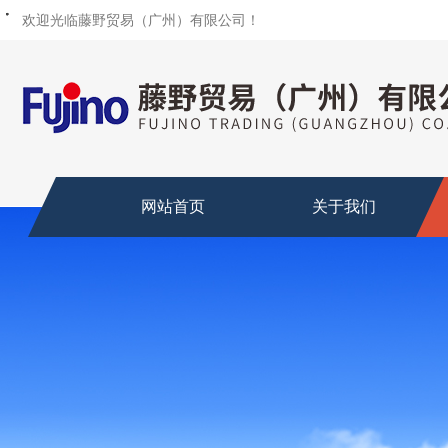
・
・
・
・
・
・
・
欢迎光临藤野贸易（广州）有限公司！
网站首页
关于我们