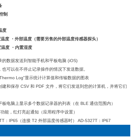
备
控制
置温度
T 内置温度 ・外部温度（需要另售的外部温度传感器探头）
内置温度 ・内置湿度
的数据发送到智能手机和平板电脑 (iOS)
，也可以在不停止记录操作的情况下发送数据。
hermo Log"显示统计计算值和传输数据的图表
建和保存 CSV 和 PDF 文件，将它们发送到您的计算机，并将它们
板电脑上显示多个数据记录器的列表（在 BLE 通信范围内）
报警功能，红灯亮起通知（应用程序中设置）
TT：IP65（连接 T2 外部温度传感器时） AD-5327T：IP67