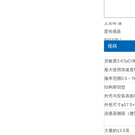
规格
灵敏度
3.67pC/米
最大使用加速度
频率范围
0.5～7
结构
剪切型
外壳与安装表面
外形尺寸
φ17.5
连接器
侧面（微
大量的
13.5克