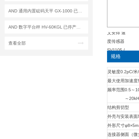
AND 通用内置砝码天平 GX-1000 已停产——后继替代型号：GX-1003A
AND 数字平台秤 HV-60KGL 已停产——后续代替型号：HV-60KCP
查看全部
规格
灵敏度
0.2pC/米
最大使用加速度
频率范围
0.5～1
～20k
结构
剪切型
外壳与安装表面
外形尺寸
φ8×5
连接器
侧面（微