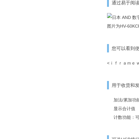
通过易于阅
图片为HV-60
您可以看到
<ｉｆｒａｍｅ width=
用于收货和
加法/累加功
显示合计值
计数功能：