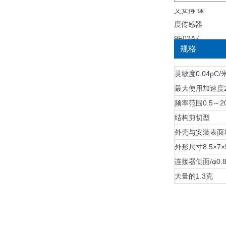
规格
灵敏度
0.04pC/
最大使用加速度
频率范围
0.5～2
结构
剪切型
外壳与安装表面
外形尺寸
8.5×7
连接器
侧面/φ0
大量的
1.3克