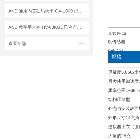
AND 通用内置砝码天平 GX-1000 已停产——后继替代型号：GX-1003A
AND 数字平台秤 HV-60KGL 已停产——后续代替型号：HV-60KCP
查看全部
规格
灵敏度
5.0pC/米
最大使用加速度
频率范围
1~8kH
结构
压缩型
外壳与安装表面
外形尺寸
14六角
连接器
上衣（微
大量的
25克