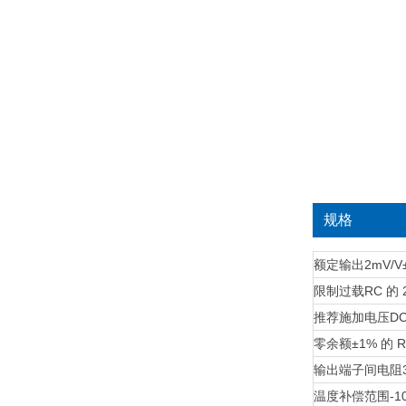
规格
额定输出
2mV/V
限制过载
RC 的 
推荐施加电压
DC
零余额
±1% 的 
输出端子间电阻
温度补偿范围
-