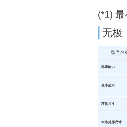
(*1
无极
型号名
称重能力
最小显示
秤盘尺寸
本体外形尺寸