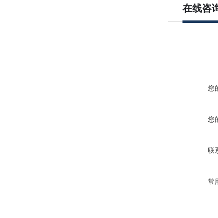
在线咨
您
您
联
常