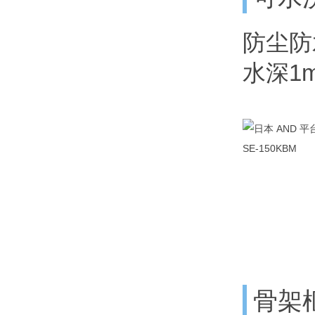
防尘防
水深1
骨架