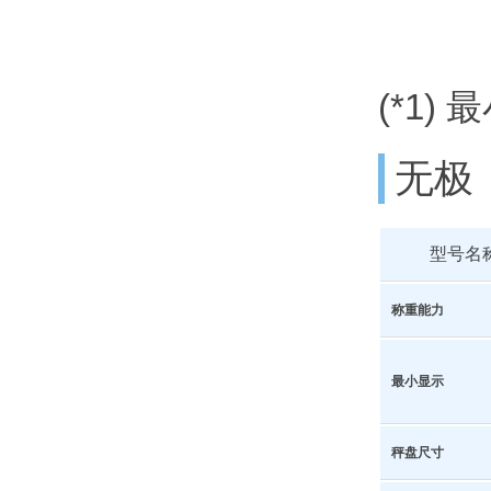
(*1
无极
型号名
称重能力
最小显示
秤盘尺寸