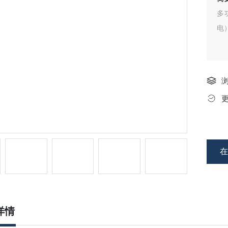
多
电
详情