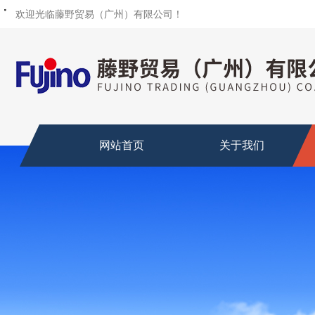
・
・
・
・
・
・
・
・
欢迎光临藤野贸易（广州）有限公司！
网站首页
关于我们