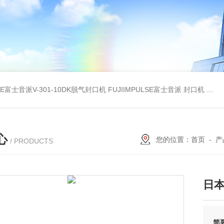
LSE富士音派V-301-10DK脱气封口机
FUJIIMPULSE富士音派 封口机 P-200
心
您的位置：
首页
-
产
/ PRODUCTS
日本 
简