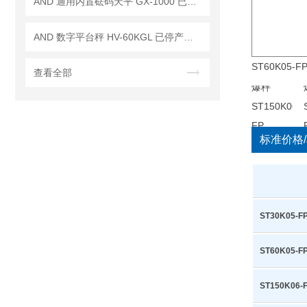
AND 通用内置砝码天平 GX-1000 已停产——后继替代型号：GX-1003A
AND 数字平台秤 HV-60KGL 已停产——后续代替型号：HV-60KCP
不包括电源
ST60K05-F
查看全部
标准价格/
ST30K05-F
ST60K05-F
ST150K06-