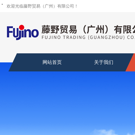
・
・
・
・
・
・
欢迎光临藤野贸易（广州）有限公司！
网站首页
关于我们