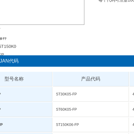
每个代码可注册10
线和软管。
P
指示器支架单独出售。
JAN代码
型号名称
产品代码
P
ST30K05-FP
P
ST60K05-FP
FP
ST150K06-FP