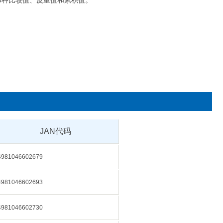
0种比较值、皮重值和累积值。
JAN代码
4981046602679
4981046602693
4981046602730