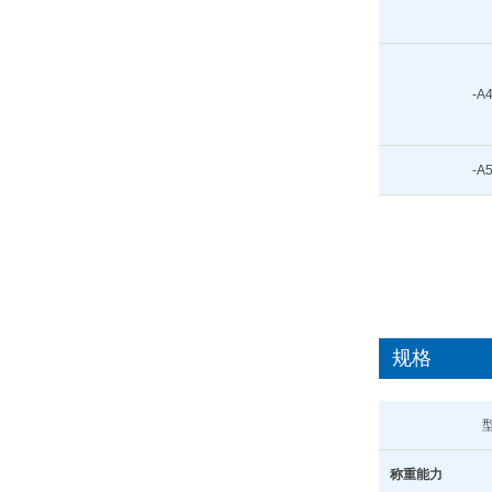
-A
-A
规格
称重能力