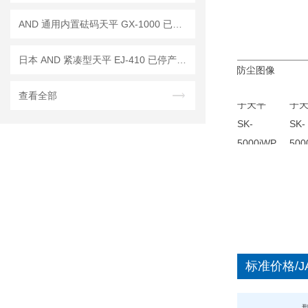
AND 通用内置砝码天平 GX-1000 已停产——后继替代型号：GX-1003A
日本 AND 紧凑型天平 EJ-410 已停产——后继替代型号：EJ-410B
防尘图像
防水图像
SK-10KiWP
查看全部
标准价格/J