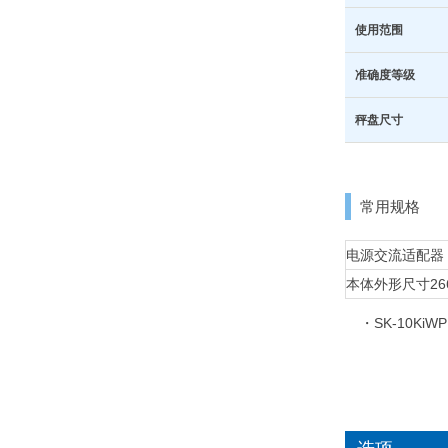
使用范围
准确度等级
秤盘尺寸
常用规格
电源
交流适配器（
本体外形尺寸
2
・SK-10KiW