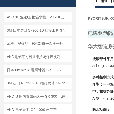
产品详
ASONE 亚速旺 恒温水槽 TMK-1K已停产——后续替代型号：TMK-1A-F
KYORITSUKIK
3M 日本进口 37900-10 压接工具 37104-2124-000 FL 夹线插头 行业标准
电磁驱动隔
多样工况适配，ESCO喜一液压千斤顶助力重物顶升作业
华大智造系
AND电子秤的日常维护与保养技巧
接液部件采用
树脂（PVC
日本 rikenkeiki 理研计器 GX-3E-SET 氧气探测仪 操作使用说明
多种控制方式
3M 进口 NC2232 16 捆扎胶带 / NC2278 定位胶带 工作原理
N 型：
与电源
型：根据外部
AND 通用内置砝码天平 GX-300 已停产——后继替代型号：GX-303A
A 型
：4 至 
AND 电子天平 GF-1000 已停产——后继替代型号：GF-1003A
防水功能：