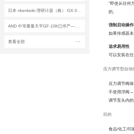
“即使从任何
日本 rikenkeiki 理研计器（株） GX-3R-A-CH4 便携式气体监测仪 产品介绍
的。
强制启动操作
AND 中等重量天平GF-10K已停产——后续替代型号：GF-10202M
如果传感器未
查看全部
追求易用性
可以安装在任
压力调节型自动排
压力调节阀保
不使用浮阀→
调节泵头内的
目的
食品/化工/