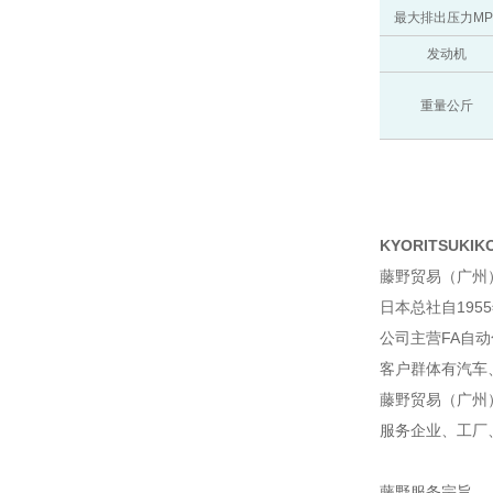
最大排出压力MP
发动机
重量公斤
KYORITSUKIK
藤野贸易（广州
日本总社自195
公司主营FA自
客户群体有汽车
藤野贸易（广州
服务企业、工厂
藤野服务宗旨