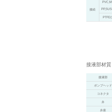
PVC,M
PP,SUS
接続
PTFE
接液部材質
接液部
ポンプヘッド
コネクタ
弁
弁座