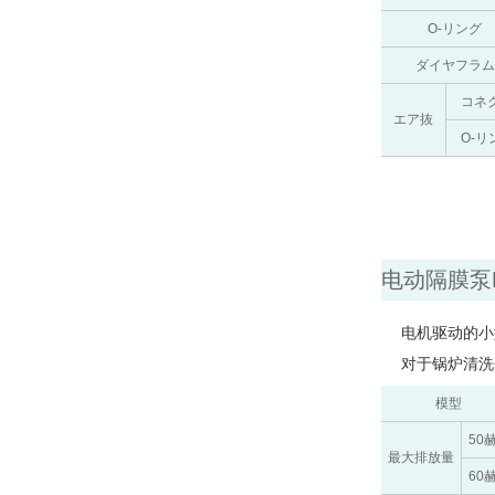
O-リング
ダイヤフラム
コネ
エア抜
O-リ
电动隔膜泵
电机驱动的小
对于锅炉清洗剂
模型
50
最大排放量
60