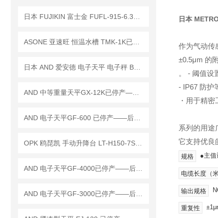
日本 FUJIKIN 富士金 FUFL-915-6.35-0.1 过滤器 工作原理
日本 METRO
ASONE 亚速旺 恒温水槽 TMK-1K已停产——后续替代型号：TMK-1A-F
作为气动传
±0.5μm
日本 AND 爱安德 电子天平 电子秤 BM-22
。 - 阈值
- IP67
AND 中等重量天平GX-12K已停产——后续替代型号：GX-12001M
・用于精密
AND 电子天平GF-600 已停产——后继替代型号：GF-603A
系列的用途
它支持优良
OPK 鸥琵凯 手动升降台 LT-H150-7S已停产——后续替代型号：LTX-H150-7S
●主值
规格
AND 电子天平GF-4000已停产——后继替代型号：GF-4002A
电缆长度（
N
输出规格
AND 电子天平GF-3000已停产——后继替代型号：GF-3002A
±1
重复性