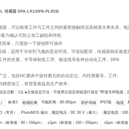
L 传感器 DPA-LR1/DPA-PLR2B
感器，可以检查工件与工件之间的紧密接触情况高精度水果夹具。电
 的附着力确认可防止加工缺陷和停机
设置简单，只需按一下按钮即可操作
 防护等级，适用于冷却剂飞溅的恶劣环境。可缩短配管，传感器响应速度
工件的夹紧、半导体制造工序、输送线等各种自动化工序。DPA
广泛，包括NC磨床中旋转磨石的自动定位、内径测量等。工件。
的精密加工，有望显着提高生产效率。
设定点数：1点 ●主值设定方法：可使用主设定按钮进行设定 *即使关闭电源
标准3
可能距离：80-350μm
IP67级
米）
检测距离
防护等级
电缆
O（常开），PhotoMOS 输出，额定电压：DC 30 V（最大），额定电流：100
μm（标准值：80～150μm）、±3μm（标准值：150～250μm）、±5μm（标准值