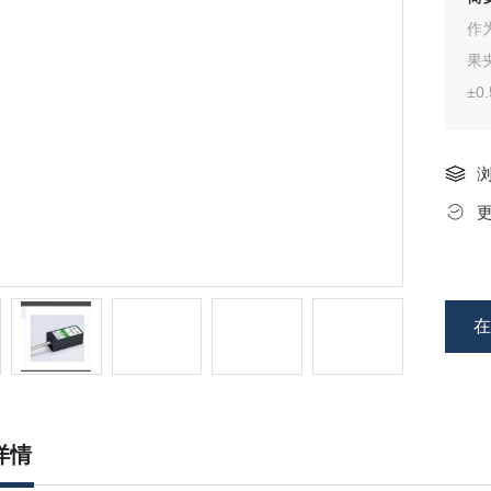
作
果
±
。
-
器
・
序
详情