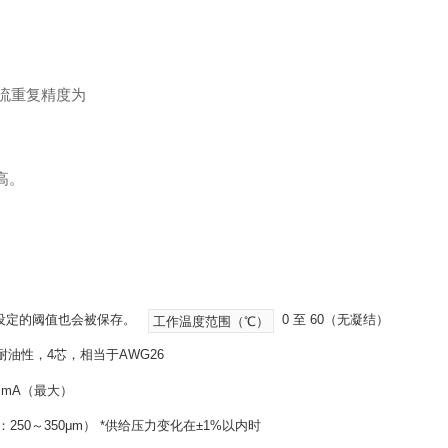
流重复
精度为
高。
，设定的阈值也会被保存。
0 至 60（无凝结）
工作温度范围（℃）
耐油性，4芯，相当于AWG26
 mA（最大）
：250～350μm） *供给压力变化在±1%以内时