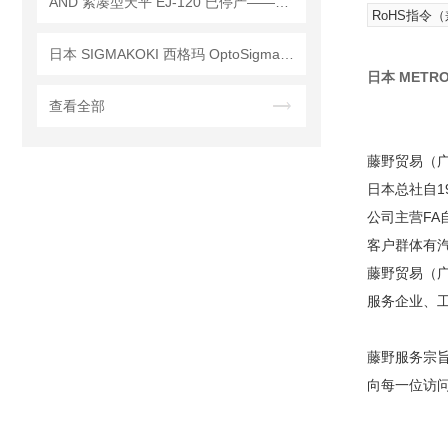
AND 紧凑型天平 EJ-120 已停产——后继替代型号：EJ-120B
RoHS指令
日本 SIGMAKOKI 西格玛 OptoSigma SLA-100B LED光源 参展技术讲解
日本 METRO
查看全部
藤野贸易（
日本总社自1
公司主营F
客户群体有
藤野贸易（广
服务企业、
藤野服务宗
向每一位访