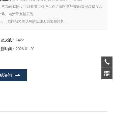
为气动传感器，可以检查工件与工件之间的紧密接触情况高精度水
夹具。电流重复精度为
0.5μm 的附着力确认可防止加工缺陷和停机
 - 阈值设置简单，只需按一下按钮即可操作
 IP67 防护等级，适用于冷却剂飞溅的恶劣环境。可缩短配管，传感
浏览次数：
1422
响应速度高。
更新时间：
2026-01-20
用于精密工件的夹紧、半导体制造工序、输送线等各种自动化工
。
在线咨询