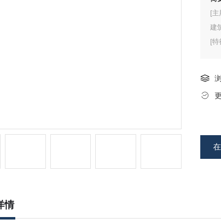
[主
建
[特
单
d
详情