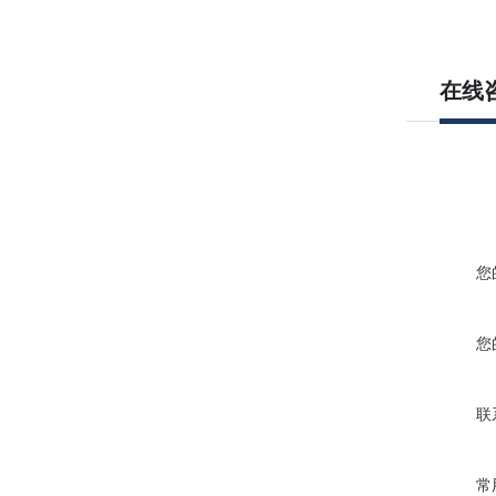
在线
您
您
联
常