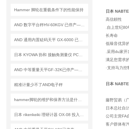
Hammer 脚轮在重载条件下的性能保持
日本 NABTE
高信頼性
AND 数字平台秤HV-60KGV 已停产——后续替代型号：HV-60KCP
.自上世纪8
长寿命
AND 通用内置砝码天平 GX-6000 已停产——后继替代型号：GX-6001A
低噪音优异
.采用du家
日本 KYOWA 协和 接触角测量仪 PCA-1已停产—— 后续替代型号：PCA-11
满足您需求
·支持马力控
AND 中等重量天平GF-32K已停产——后续替代型号：GF-32001MD
日本 NABTE
精准计量少不了AND电子秤
hammer脚轮的维护和保养方法是什么？
藤野贸易（
日本总社自1
日本 rikenkeiki 理研计器 OX-08 投入式氧浓度计 新品技术参数讲解
公司主营F
客户群体有