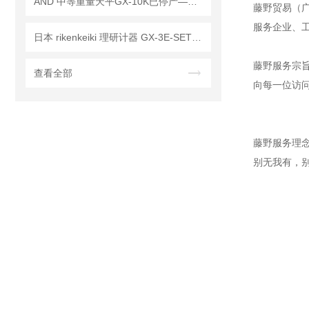
AND 中等重量天平GX-10K已停产——后续替代型号：GX-10202M
藤野贸易（广
服务企业、
日本 rikenkeiki 理研计器 GX-3E-SET 氧气探测仪 操作使用说明
藤野服务宗
查看全部
向每一位访
藤野服务理
别无我有，