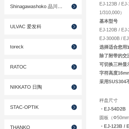
EJ-123B / 
Shinagawashoko 品川商工
1/310,000）
基本型号
ULVAC 爱发科
EJ-120B / EJ-
EJ-3000B / EJ
toreck
选择适合您用
除了附带的交流
可切换三种显
RATOC
字符高度16m
采用SUS30
NIKKATO 日陶
秤盘尺寸
STAC-OPTIK
・EJ-54D2B
圆板（Φ50m
・EJ-123B / E
THANKO