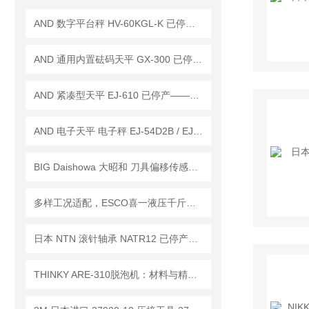
AND 数字平台秤 HV-60KGL-K 已停产——后续替代型号：HV-60KC-K
AND 通用内置砝码天平 GX-300 已停产——后继替代型号：GX-303A
AND 紧凑型天平 EJ-610 已停产——后继替代型号：EJ-610B
AND 电子天平 电子秤 EJ-54D2B / EJ-123B / EJ-303B
BIG Daishowa 大昭和 刀具偏移传感器 BM-50已停产——后续替代型号：BM-50H
多样工况适配，ESCO喜一液压千斤顶助力重物顶升作业
日本 NTN 滚针轴承 NATR12 已停产——后续代替型号：NATR12CT
THINKY ARE-310脱泡机：材料与精密工艺的“无泡交响曲”