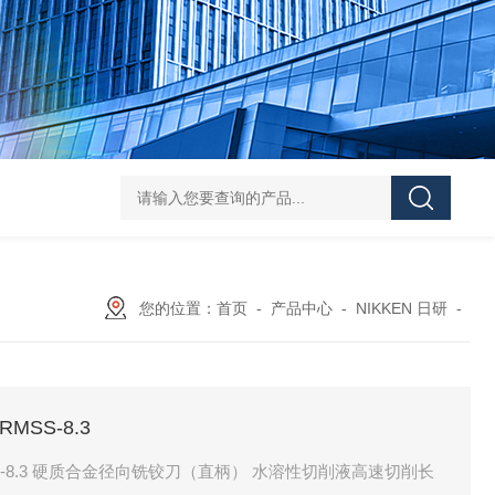
FUJ川IIMPULSE 富士音派 封口机 FA-600-5
FUJIIMPULSE富士音派P
您的位置：
首页
-
产品中心
-
NIKKEN 日研
-
RMSS-8.3
/ RMSS-8.3 硬质合金径向铣铰刀（直柄） 水溶性切削液高速切削长