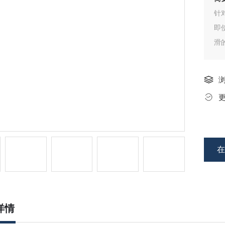
针
即
滑
详情