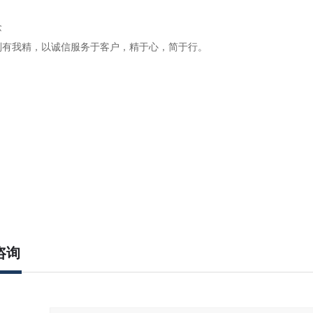
念
别有我精，以诚信服务于客户，精于心，简于行。
咨询