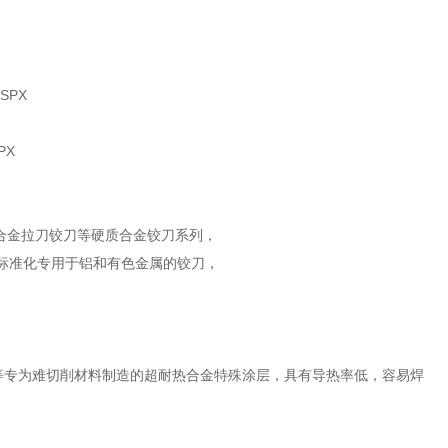
-SPX
PX
合金拉刀铰刀等硬质合金铰刀系列，
标准化专用于铝和有色金属的铰刀，
spaloy R等专为难切削材料制造的超耐热合金特殊涂层，具有导热率低，容易焊