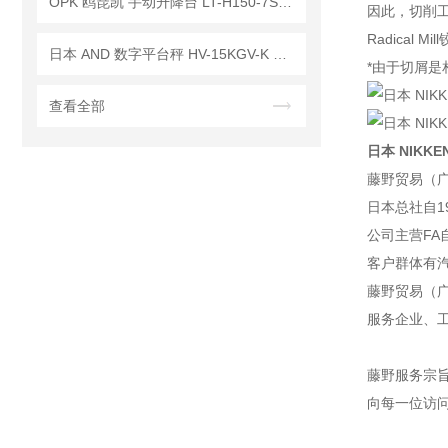
OPK 鸥琵凯 手动升降台 LT-H150-7S已停产——后续替代型号：LTX-H150-7S
因此，切削
Radica
日本 AND 数字平台秤 HV-15KGV-K 已停产——后续替代型号：HV-15KCP-K
*由于切屑是
查看全部
日本 NIKKEN
藤野贸易（
日本总社自1
公司主营F
客户群体有
藤野贸易（广
服务企业、
藤野服务宗
向每一位访