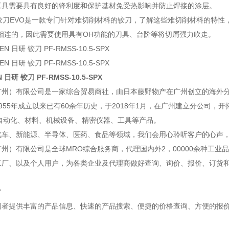
工具需要具有良好的锋利度和保护基材免受热影响并防止焊接的涂层。
l Mill铰刀EVO是一款专门针对难切削材料的铰刀，了解这些难切削材料的
相连的，因此需要使用具有OH功能的刀具、台阶等将切屑强力吹走。
 日研 铰刀 PF-RMSS-10.5-SPX
广州）有限公司是一家综合贸易商社，由日本藤野物产在广州创立的海外
955年成立以来已有60余年历史，于2018年1月，在广州建立分公司，
A自动化、材料、机械设备、精密仪器、工具等产品。
汽车、新能源、半导体、医药、食品等领域，我们会用心聆听客户的心声
州）有限公司是全球MRO综合服务商，代理国内外2，00000余种工业
工厂、以及个人用户，为各类企业及代理商做好查询、询价、报价、订货
旨
问者提供丰富的产品信息、快速的产品搜索、便捷的价格查询、方便的报