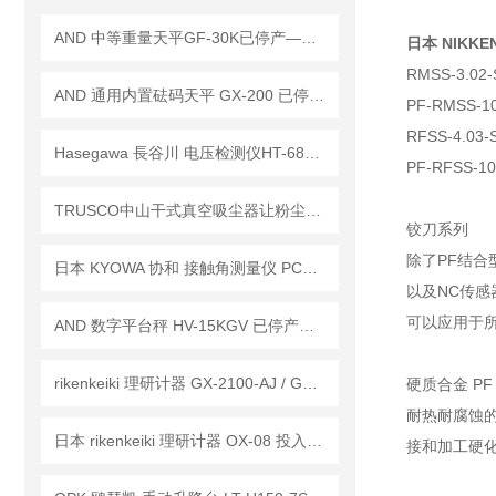
AND 中等重量天平GF-30K已停产——后续替代型号：GF-32001M
日本 NIKKEN
RMSS-3.02-
AND 通用内置砝码天平 GX-200 已停产——后继替代型号：GX-203A
PF-RMSS-10
RFSS-4.03-S
Hasegawa 長谷川 电压检测仪HT-680DB 已停产 ——后续代替型号：HTE-700D
PF-RFSS-10.
TRUSCO中山干式真空吸尘器让粉尘清理‘一步到位’
铰刀系列
除了PF结合
日本 KYOWA 协和 接触角测量仪 PCA-1已停产—— 后续替代型号：PCA-11
以及NC传
可以应用于
AND 数字平台秤 HV-15KGV 已停产——后续代替型号：HV-15KC
rikenkeiki 理研计器 GX-2100-AJ / GX-2100-EJ 有害气体探测器 工作原理
硬质合金 PF
耐热耐腐蚀的镍
日本 rikenkeiki 理研计器 OX-08 投入式氧浓度计 新品技术参数讲解
接和加工硬