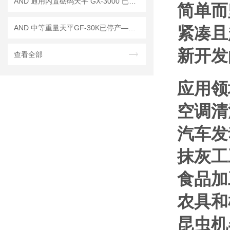
AND 通用内置砝码天平 GX-3000 已停产——后继替代型号：GX-3002A
简单而
AND 中等重量天平GF-30K已停产——后续替代型号：GF-32001M
紧凑且
新开发
查看全部
应用领
空调清
汽车发
抹灰工
食品加
农具和
昆虫机