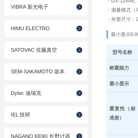
・GX-124AE、
VIBRA 新光电子
・测量模式（单
・外形尺寸：259
HIMU ELECTRO
最小显示0.0
SATOVAC 佐藤真空
型号名称
称重能力
SEM-SAKAMOTO 坂本
最小显示
Dylec 迪瑞克
重复性（标
IEL 技研
准差）
NAGANO KEIKI 长野计器