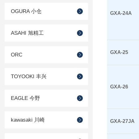
OGURA 小仓
GXA-24A
ASAHI 旭精工
GXA-25
ORC
TOYOOKI 丰兴
GXA-26
EAGLE 今野
kawasaki 川崎
GXA-27JA