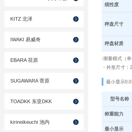
线性度
KITZ 北泽
秤盘尺寸
IWAKI 易威奇
秤盘材质
-测量模式（单
EBARA 荏原
・外形尺寸：2
SUGAWARA 菅原
最小显示0.0
型号名称
TOADKK 东亚DKK
称重能力
kirinoikeuchi 池内
最小显示