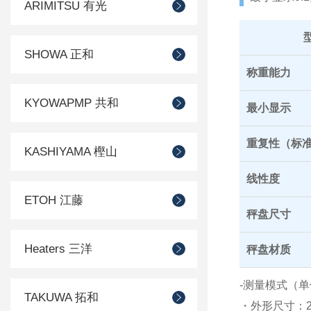
ARIMITSU 有光
SHOWA 正和
称重能力
KYOWAPMP 共和
最小显示
重复性（标
KASHIYAMA 樫山
线性度
ETOH 江藤
秤盘尺寸
Heaters 三洋
秤盘材质
-测量模式（单
TAKUWA 拓和
・外形尺寸：2