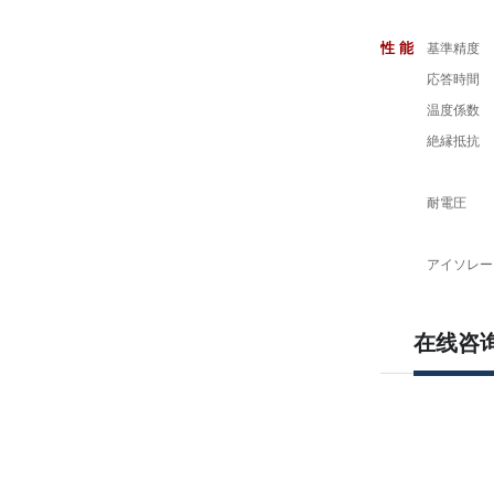
性 能
基準精度
応答時間
温度係数
絶縁抵抗
耐電圧
アイソレー
在线咨