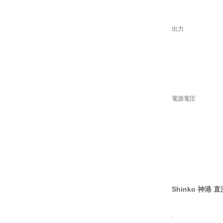
出力
電源電圧
Shinko 神港 
仕様