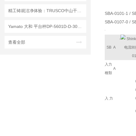
精工铸就洁净体验：TRUSCO中山干式真空吸尘器的工业硬实力
SBA-0101-1 / S
SBA-0107-0 / S
Yamato 大和 平台秤DP-5601D-D-300已停产——后续替代型号：DP-5601D-300D
形名
-
查看全部
SB
A
入力
A
種類
入 力