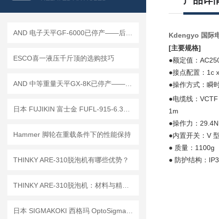
产品详
AND 电子天平GF-6000已停产——后继替代型号：GF-6001A
Kdengyo 国际电
[主要规格]
ESCO喜一液压千斤顶的选购技巧
●额定值：AC250
●接点配置：1c x
AND 中等重量天平GX-8K已停产——后续替代型号：GX-8202M
●操作方式：瞬
●电缆线：VCTF 6
日本 FUJIKIN 富士金 FUFL-915-6.35-0.1 过滤器 工作原理
1m
●操作力：29.4N
Hammer 脚轮在重载条件下的性能保持
●内置开关：V 
● 质量：1100g
● 防护结构：IP3
THINKY ARE-310脱泡机有哪些优势？
THINKY ARE-310脱泡机：材料与精密工艺的“无泡交响曲”
日本 SIGMAKOKI 西格玛 OptoSigma 自动载物台 OSMS26-50（Z）参展技术讲解