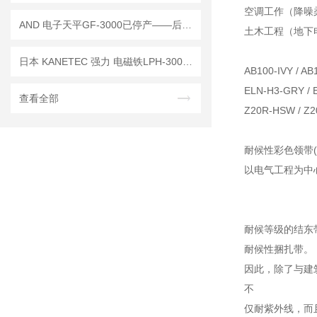
空调工作（降噪
AND 电子天平GF-3000已停产——后继替代型号：GF-3002A
土木工程（地下
日本 KANETEC 强力 电磁铁LPH-300已停产 ——后续替代型号： LPR-VN300
AB100-IVY /
AB1
ELN-H3-GRY / 
查看全部
Z20R-HSW
/ Z
耐候性彩色领带(
以电气工程为中
耐候等级的结东
耐候性捆扎带。
因此，除了与建
不
仅耐紫外线，而