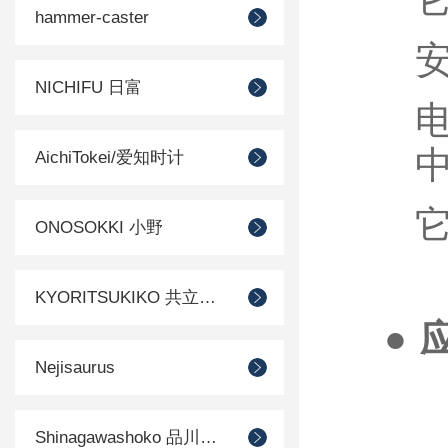
hammer-caster
NICHIFU 日富
AichiTokei/爱知时计
ONOSOKKI 小野
KYORITSUKIKO 共立机巧
● 
Nejisaurus
Shinagawashoko 品川商工