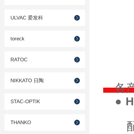
ULVAC 爱发科
toreck
RATOC
NIKKATO 日陶
各产
● H
STAC-OPTIK
THANKO
配