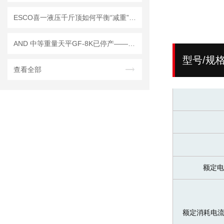
ESCO喜一液压千斤顶如何平衡“减重”与“增能”的技术矛盾
AND 中等重量天平GF-8K已停产——后续替代型号：GF-8202M
型号/规
查看全部
额定电压
额定消耗电