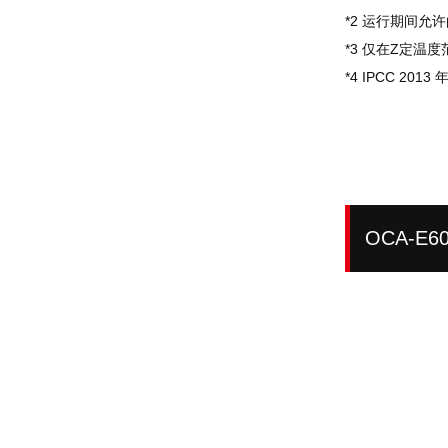
*2 运行期间允
*3 仅在Z定温
*4 IPCC 201
OCA-E6