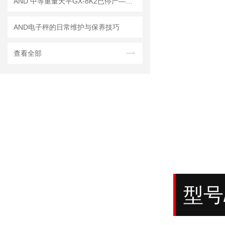
AND 中等重量天平GX-8K2已停产——后续替代型号：GX-8202MD
AND电子秤的日常维护与保养技巧
查看全部
型号