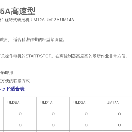
O5A高速型
的电机。适合精密作业的轻型紧凑型。
关操作电机的START/STOP。在离控制器高度高的场所作业非常方便。
一触即用
装方便的联接方式
ヘッド适合表
UM20A
UM21A
UM23A
UM12A
Ο
Ο
Ο
Ο
Ο
Ο
Ο
Ο