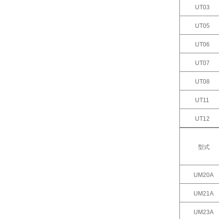
UT03
UT05
UT06
UT07
UT08
UT11
UT12
型式
UM20A
UM21A
UM23A