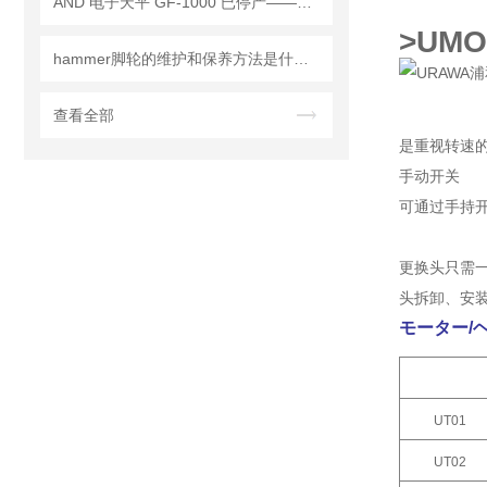
AND 电子天平 GF-1000 已停产——后继替代型号：GF-1003A
>UM
hammer脚轮的维护和保养方法是什么？
查看全部
是重视转速
手动开关
可通过手持开
更换头只需
头拆卸、安
モーター/
UT01
UT02