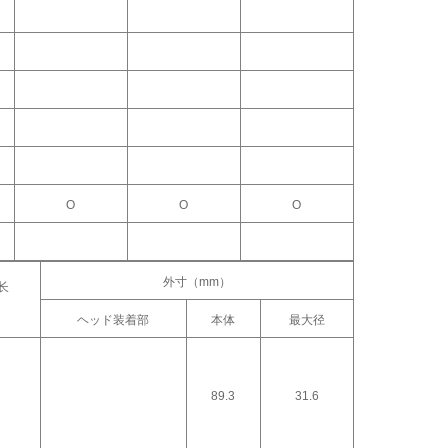
Ο
Ο
Ο
外寸（mm）
长
ヘッド装着部
本体
最大径
89.3
31.6