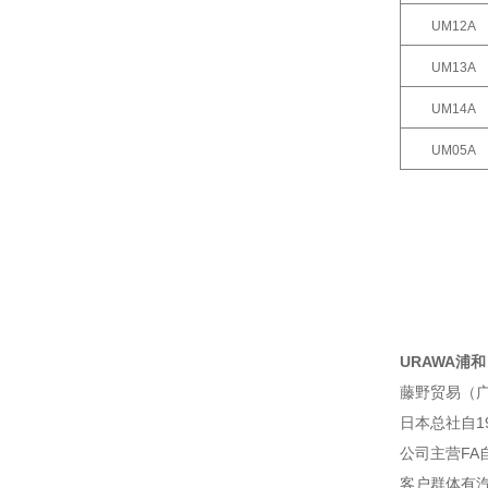
UM12A
UM13A
UM14A
UM05A
URAWA浦和 
藤野贸易（
日本总社自1
公司主营F
客户群体有