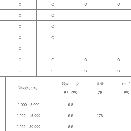
Ο
Ο
Ο
Ο
Ο
Ο
Ο
Ο
Ο
Ο
Ο
Ο
Ο
Ο
Ο
Ο
Ο
Ο
Ο
最大トルク
重量
コード
回転数(rpm）
(N・cm)
(g)
(m)
1,000～8,000
9.8
1,000～15,000
8.8
176
1,000～30,000
6.8