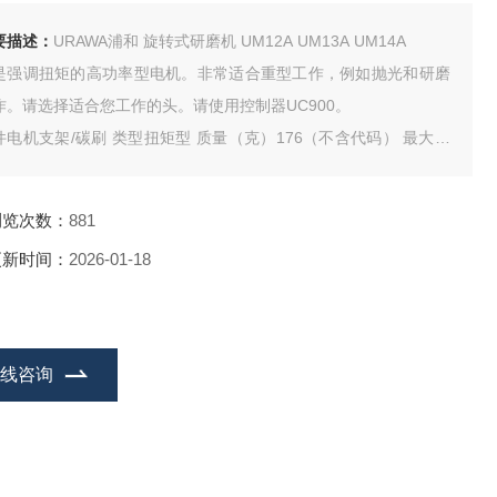
要描述：
URAWA浦和 旋转式研磨机 UM12A UM13A UM14A
是强调扭矩的高功率型电机。非常适合重型工作，例如抛光和研磨
作。请选择适合您工作的头。请使用控制器UC900。
件电机支架/碳刷 类型扭矩型 质量（克）176（不含代码） 最大直
Φmm）31.6×96
浏览次数：
881
更新时间：
2026-01-18
在线咨询