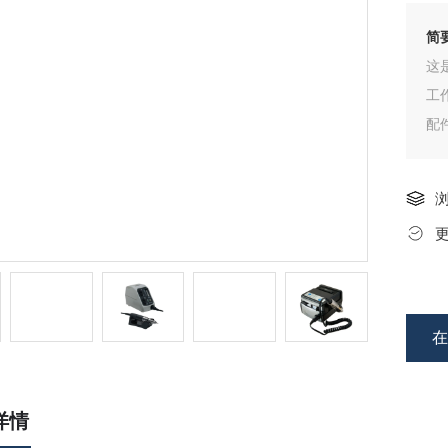
简
这
工
配
径（
详情