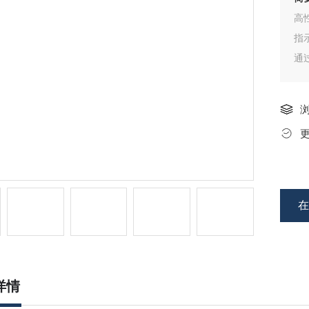
高
指
通
面
警
详情