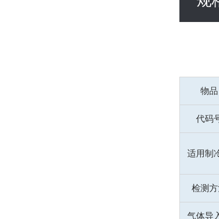
规
物品
代码
适用制
检测方
气体导