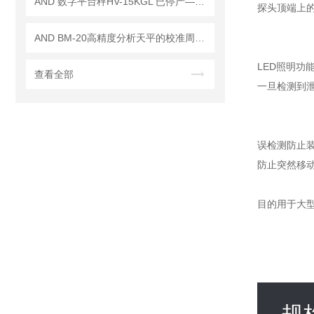
AND 数字平台秤HV-15KGL 已停产——后续替代型号：HV-15KC
探头顶端上的
AND BM-20高精度分析天平的校准周期是多久？
LED照明功
查看全部
一旦检测到泄
误检测防止
防止突然移
目的
用于大