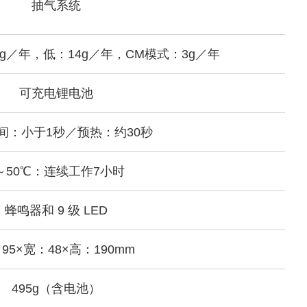
抽气系统
g／年，低：14g／年，CM模式：3g／年
可充电锂电池
间：小于1秒／预热：约30秒
～50℃：连续工作7小时
蜂鸣器和 9 级 LED
95×宽：48×高：190mm
495g（含电池）