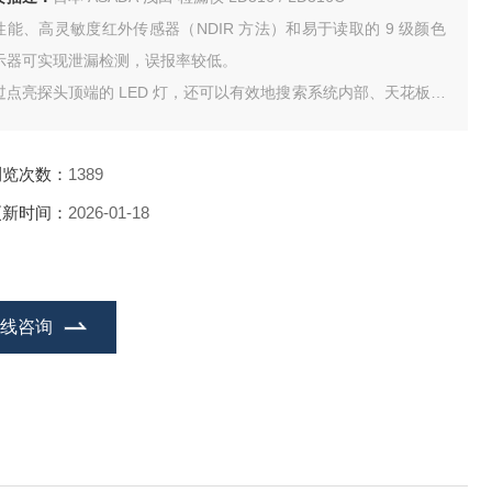
性能、高灵敏度红外传感器（NDIR 方法）和易于读取的 9 级颜色
示器可实现泄漏检测，误报率较低。
过点亮探头顶端的 LED 灯，还可以有效地搜索系统内部、天花板后
、墙壁内和地下室等黑暗区域的制冷剂泄漏。
报可以打开/关闭。
浏览次数：
1389
更新时间：
2026-01-18
在线咨询