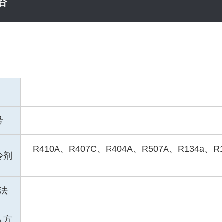
格
号
R410A、R407C、R404A、R507A、R134a、R1
冷剂
法
入方