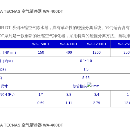
A TECNAS 空气清净器 WA-400DT
L AIR DT 系列压缩空气除水器，具有革命性的碰撞分离系统。它们适合
IR的DT系列是一款创新的压缩空气净化器，采用特殊的碰撞分离方法。自
WA-150DT
WA-400DT
WA-1200DT
WA-25
Nl/min）
150
400
1200
250
（Mpa）
0.1~1.0
pa）
1.5
）
5-65
尺寸
软管接头
6mm
寸(Rc)
1/4
3/8
3/4
1
）
0.59
1.11
2.79
12.
A TECNAS 空气清净器 WA-400DT