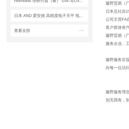
rikenkeiki 理研计器（株） GW-3(OX) 佩戴型 氧浓度计 操作使用详解
藤野贸易（
日本总社自1
日本 AND 爱安德 高精度电子天平 电子秤 BM-20
公司主营F
客户群体有
查看全部
藤野贸易（广
服务企业、
藤野服务宗
向每一位访
藤野服务理
别无我有，