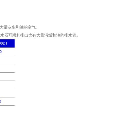
含有大量灰尘和油的空气。
动排水器可顺利排出含有大量污垢和油的排水管。
00DT
0
0