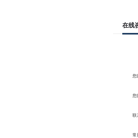
在线
您
您
联
常