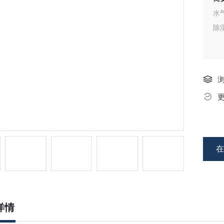
水
除
详情